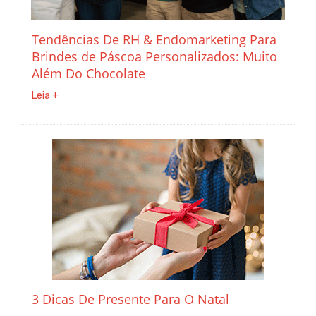
Tendências De RH & Endomarketing Para
Brindes de Páscoa Personalizados: Muito
Além Do Chocolate
Leia +
3 Dicas De Presente Para O Natal