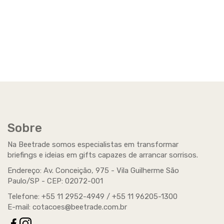
Beetrade, oferecemos diversas opções de
personalização de acordo com o material e a
necessidade...
Sobre
Na Beetrade somos especialistas em transformar
Beetrade Marketing Promocional e
briefings e ideias em gifts capazes de arrancar sorrisos.
Eventos
Endereço: Av. Conceição, 975 - Vila Guilherme São
Paulo/SP -
CEP
: 02072-001
Serviço agregado opcional: A Beetrade possui expertise
para atender seus clientes também no que se refere ao
Telefone: +55 11 2952-4949 / +55 11 96205-1300
Marketing Promocional...
E-mail:
cotacoes@beetrade.com.br