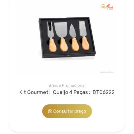
Bee Embalagens
Serviço agregado opcional. A partir da experiência vivida
por suas sócias em gestão e planejamento de
marketing, a Beetrade Gifts desenvolve embalagens
para valorizar seu brinde...
Brinde Promocional
Kit Gourmet│ Queijo 4 Peças :: BT06222
Consultar preço
Bee Personalização
Serviço agregado opcional: personalização de brindes
que por ventura não tenham sido adquiridos na