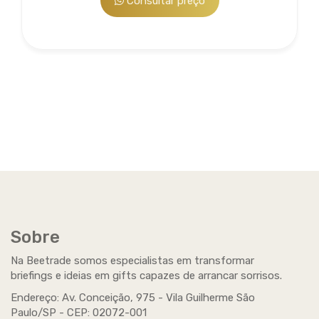
Consultar preço
Serviço agregado opcional: personalização de brindes
que por ventura não tenham sido adquiridos na
Beetrade, oferecemos diversas opções de
personalização de acordo com o material e a
necessidade...
Sobre
Beetrade Marketing Promocional e
Eventos
Na Beetrade somos especialistas em transformar
briefings e ideias em gifts capazes de arrancar sorrisos.
Serviço agregado opcional: A Beetrade possui expertise
Endereço: Av. Conceição, 975 - Vila Guilherme São
para atender seus clientes também no que se refere ao
Paulo/SP -
CEP
: 02072-001
Marketing Promocional...