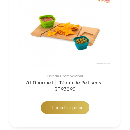
Peso: 271 g
Observação: Na versão preta, o cabo dos utensílios é produzido
em plástico
* Consulte quantidade mínima
*Confira opções de personalização
*Imagem meramente ilustrativa
*Na falta de algum item, pode ser substituído, sob consulta, por
outro de igual valor e qualidade.
Bee Manuseio
Entre em contato, informe o seu CNPJ
Serviço agregado opcional para embalar, aplicar
Brinde Promocional
Atendimento somente para Empresas
detalhes e deixar o brinde ou kit de sua empresa único...
Kit Gourmet │ Tábua de Petiscos ::
BT93898
Consultar preço