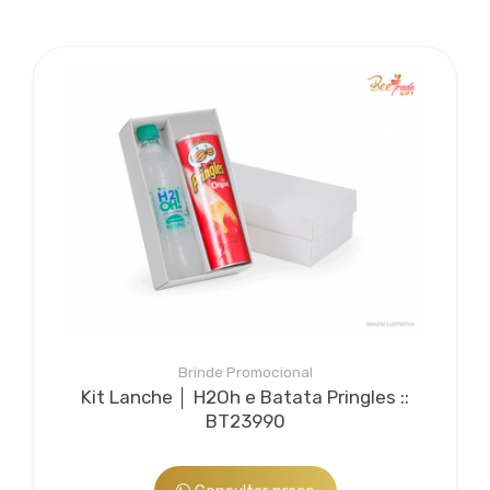
Bee Embalagens
Serviço agregado opcional. A partir da experiência vivida
por suas sócias em gestão e planejamento de
marketing, a Beetrade Gifts desenvolve embalagens
para valorizar seu brinde...
Brinde Promocional
Kit Lanche │ H2Oh e Batata Pringles ::
BT23990
Bee Personalização