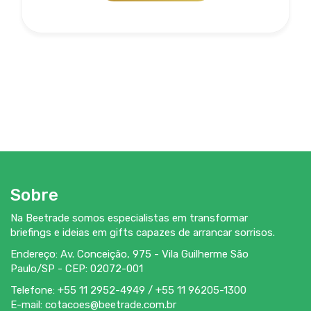
Serviço agregado opcional: personalização de brindes
que por ventura não tenham sido adquiridos na
Beetrade, oferecemos diversas opções de
personalização de acordo com o material e a
necessidade...
Sobre
Na Beetrade somos especialistas em transformar
briefings e ideias em gifts capazes de arrancar sorrisos.
Beetrade Marketing Promocional e
Eventos
Endereço: Av. Conceição, 975 - Vila Guilherme São
Paulo/SP -
CEP
: 02072-001
Serviço agregado opcional: A Beetrade possui expertise
Telefone: +55 11 2952-4949 / +55 11 96205-1300
para atender seus clientes também no que se refere ao
E-mail:
cotacoes@beetrade.com.br
Marketing Promocional...