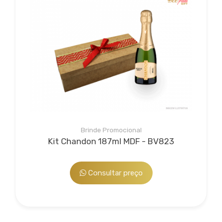
*Imagem meramente ilustrativa
*Na falta de algum item, pode ser substituído, sob consulta,
por outro de igual valor e qualidade.
Bee Manuseio
O kit chandon baby, é um brinde personalizado é composto
Serviço agregado opcional para embalar, aplicar
Brinde Promocional
por:
detalhes e deixar o brinde ou kit de sua empresa único...
Kit Chandon 187ml MDF - BV823
1 caixa duplex
1 Chandon Baby de 187ml
1 Elástico preto
Consultar preço
1 palha de papel
personalizada com sua marca, o brinde corporativo ideal
para sua ação.