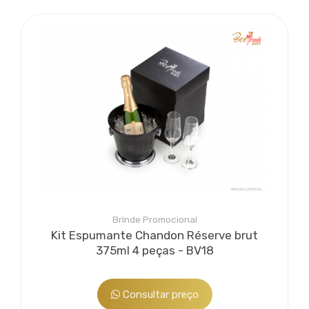
Bee Embalagens
Serviço agregado opcional. A partir da experiência vivida
por suas sócias em gestão e planejamento de
marketing, a Beetrade Gifts desenvolve embalagens
para valorizar seu brinde...
Brinde Promocional
Kit Espumante Chandon Réserve brut
375ml 4 peças - BV18
Bee Personalização
Consultar preço