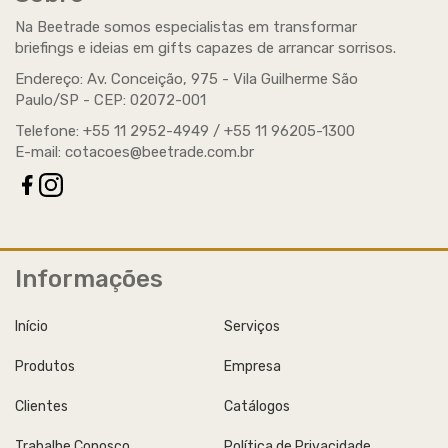
Beetrade Marketing Promocional e
Na Beetrade somos especialistas em transformar
Eventos
briefings e ideias em gifts capazes de arrancar sorrisos.
Endereço: Av. Conceição, 975 - Vila Guilherme São
Serviço agregado opcional: A Beetrade possui expertise
Paulo/SP -
para atender seus clientes também no que se refere ao
CEP
: 02072-001
Marketing Promocional...
Telefone: +55 11 2952-4949 / +55 11 96205-1300
E-mail:
cotacoes@beetrade.com.br
Informações
Início
Serviços
Produtos
Empresa
Clientes
Catálogos
Trabalhe Conosco
Política de Privacidade