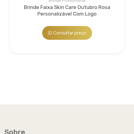
Brinde Promocional
Brinde Faixa Skin Care Outubro Rosa
Personalizável Com Logo
Bee Personalização
Consultar preço
Serviço agregado opcional: personalização de brindes
que por ventura não tenham sido adquiridos na
Beetrade, oferecemos diversas opções de
personalização de acordo com o material e a
necessidade...
Sobre