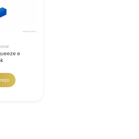
lidade de
s em gestão
para
ional
Squeeze e
nk
reço
 funcionalidade
ssório que não
não tenham
ação de