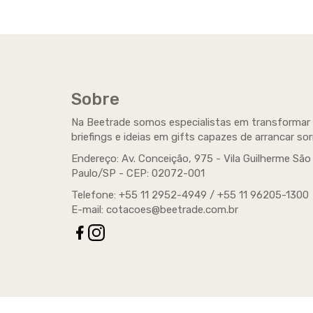
Beetr
Serviço
também 
Sobre
Na Beetrade somos especialistas em transformar
briefings e ideias em gifts capazes de arrancar sor
Endereço: Av. Conceição, 975 - Vila Guilherme São
Paulo/SP -
CEP
: 02072-001
Telefone: +55 11 2952-4949 / +55 11 96205-1300
E-mail:
cotacoes@beetrade.com.br