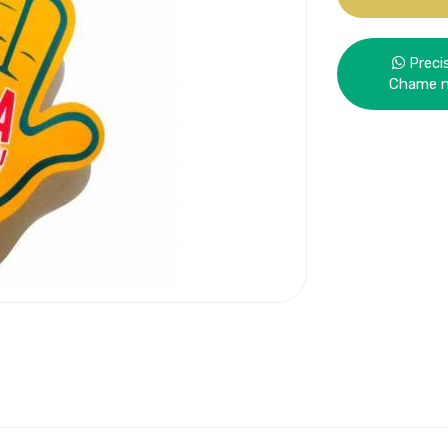
Preci
Chame 
sonalizada