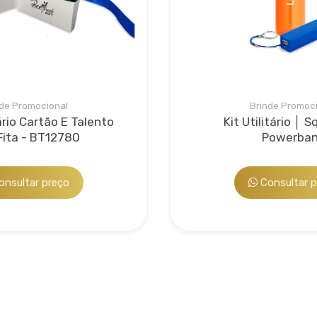
ouché 300g proporciona um material resistente e com excelente qua
ntação permite fácil manuseio e exibição durante o evento.
Embalagens
 agregado opcional. A partir da experiência vivida por suas sócia
jamento de marketing, a Beetrade Gifts desenvolve embalagens 
r seu brinde...
de Promocional
Brinde Promoc
ário Cartão E Talento
Kit Utilitário │ 
ita - BT12780
Powerba
s
ões
nsultar preço
Consultar p
ersonalização
to?
A Mão para Evento Personalizada combina design inovador e
ctante. Com a opção de personalização, você pode criar um ace
 agregado opcional: personalização de brindes que por ventura 
 a identidade da sua empresa.
quiridos na Beetrade, oferecemos diversas opções de personaliz
com o material e a necessidade...