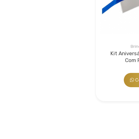
Durabilidade e Qualidade:
O papel C
impressão.
Facilidade de Uso:
A argola de suste
Bee 
Serviço
e plane
valoriza
Brin
Aplicações:
Kit Anivers
Feiras e Eventos Corporativos
Com F
Campanhas Publicitárias e Promoçõe
Material de Suporte para Apresentaç
Brindes e Presentes Empresariais
Co
Bee P
Por que Escolher Nossa Mão para Even
para promover sua marca de maneira impa
Serviço
só chama a atenção, mas também reforça
sido ad
acordo 