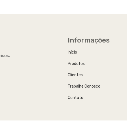
ade Marketing Promocional e Eventos
 agregado opcional: A Beetrade possui expertise para atender seu
no que se refere ao Marketing Promocional...
Informações
Início
risos.
Produtos
Clientes
Trabalhe Conosco
Contato